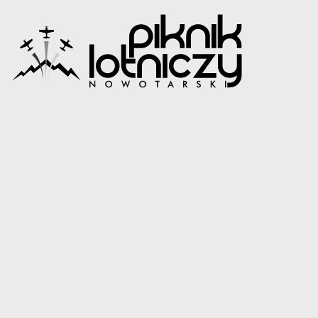
Mi-8 - wystawa
statyczna
AKTUALNOŚCI
2 lipca 2026
Na wystawie statycznej XV Nowotarskiego Pikniku
Lotniczego nie zabraknie również prawdziwej